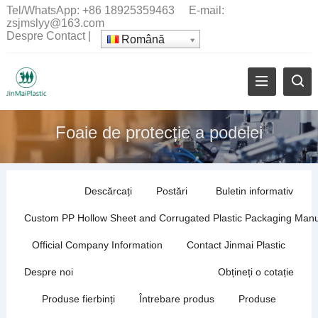
Tel/WhatsApp:
+86 18925359463
E-mail:
zsjmslyy@163.com
Despre
Contact
|
Română
Foaie de protecție a podelei
Descărcați
Postări
Buletin informativ
Custom PP Hollow Sheet and Corrugated Plastic Packaging Manu
Official Company Information
Contact Jinmai Plastic
Despre noi
Obțineți o cotație
Produse fierbinți
Întrebare produs
Produse