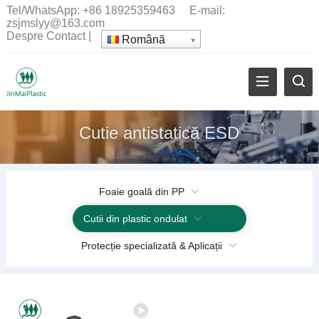
Tel/WhatsApp:
+86 18925359463
E-mail:
zsjmslyy@163.com
Despre
Contact
|
Română
Cutie antistatică ESD
Foaie goală din PP
Cutii din plastic ondulat
Protecție specializată & Aplicații