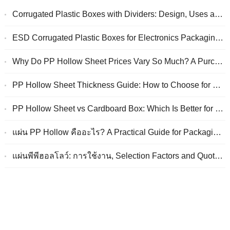
Corrugated Plastic Boxes with Dividers
:
Design
,
Uses and Quotation Guide
ESD Corrugated Plastic Boxes for Electronics Packaging
:
S
Why Do PP Hollow Sheet Prices Vary So Much
?
A Purchasing Guide
PP Hollow Sheet Thickness Guide
:
How to Choose for Packaging
PP Hollow Sheet vs Cardboard Box
:
Which Is Better for Reusable Packaging
แผ่น PP Hollow คืออะไร?
A Practical Guide for Packaging Buyers
แผ่นพีพีฮอลโลว์: การใช้งาน,
Selection Factors and Quotation Guide