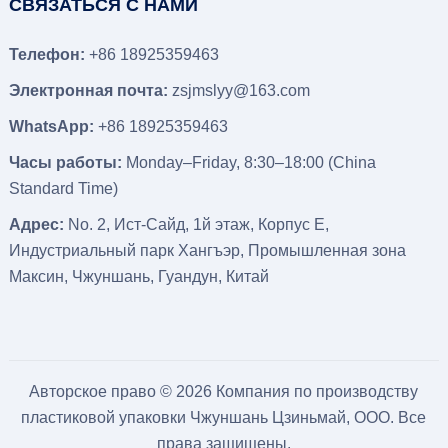
СВЯЗАТЬСЯ С НАМИ
Телефон:
+86 18925359463
Электронная почта:
zsjmslyy@163.com
WhatsApp:
+86 18925359463
Часы работы:
Monday–Friday
, 8:30
–18
:00 (
China
Standard Time
)
Адрес:
No
. 2, Ист-Сайд, 1й этаж, Корпус Е,
Индустриальный парк Хангъэр, Промышленная зона
Максин, Чжуншань, Гуандун, Китай
Авторское право © 2026
Компания по производству
пластиковой упаковки Чжуншань Цзиньмай, ООО.
Все
права защищены.