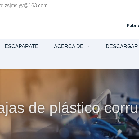
o:
zsjmslyy@163.com
Fabri
ESCAPARATE
ACERCA DE
DESCARGAR
jas de plástico corr