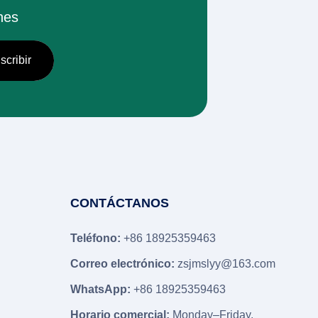
nes
CONTÁCTANOS
Teléfono:
+86 18925359463
Correo electrónico:
zsjmslyy@163.com
WhatsApp:
+86 18925359463
Horario comercial:
Monday–Friday
,