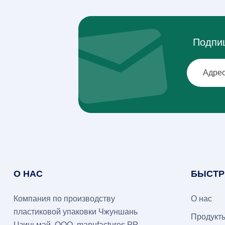
Подпиш
О НАС
БЫСТР
Компания по производству
О нас
пластиковой упаковки Чжуншань
Продукт
Цзиньмай, ООО.
manufactures PP